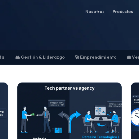
Nosotros
Productos
tal
👥 Gestión & Liderazgo
🚀 Emprendimiento
💼 Ve