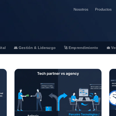
Nosotros
Productos
ital
👥 Gestión & Liderazgo
🚀 Emprendimiento
💼 Ve