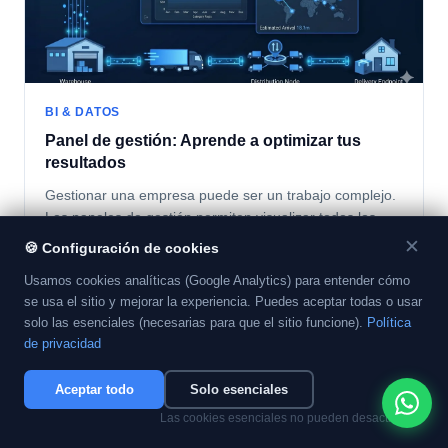
BI & DATOS
Panel de gestión: Aprende a optimizar tus
resultados
Gestionar una empresa puede ser un trabajo complejo.
Los paneles de gestión permiten visualizar todos los
procesos en modo 360° y tomar decisiones más
✕
🍪
Configuración de cookies
fundamentadas.
Usamos cookies analíticas (Google Analytics) para entender cómo
26 de octubre de 2021
se usa el sitio y mejorar la experiencia. Puedes aceptar todas o usar
solo las esenciales (necesarias para que el sitio funcione).
Política
de privacidad
Aceptar todo
Solo esenciales
Las cookies esenciales no pueden desactivarse.